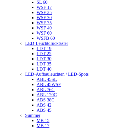
SL 60
WSF 17
WSF 25
WSF 30
WSF 35
WSF 40
WSF 60
WSFB 60
LED-Leuchtdrucktaster
LDT 19
LDT 25
LDT 30
LDT 35
LDT 40
LED-Aufbauleuchten / LED-Spots
ABL 45SL
ABL 45WSF
ABL 76C
ABL 120C
ABS 38C
ABS 42
ABS 45
Summer
MB 15
MB 17