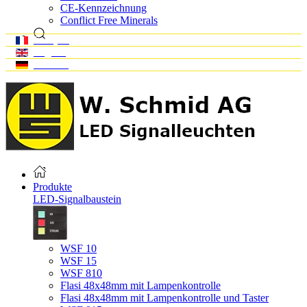
CE-Kennzeichnung
Conflict Free Minerals
Français
English
Deutsch
Produkte
LED-Signalbaustein
WSF 10
WSF 15
WSF 810
Flasi 48x48mm mit Lampenkontrolle
Flasi 48x48mm mit Lampenkontrolle und Taster