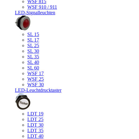
WSF 815
WSF 910 / 911
LED-Signalleuchten
SL 15
SL 17
SL 25
SL 30
SL 35
SL 40
SL 60
WSF 17
WSF 25
WSF 30
LED-Leuchtdrucktaster
LDT 19
LDT 25
LDT 30
LDT 35
LDT 40