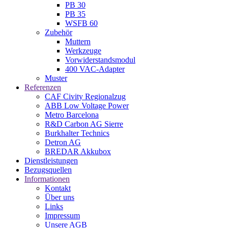
PB 30
PB 35
WSFB 60
Zubehör
Muttern
Werkzeuge
Vorwiderstandsmodul
400 VAC-Adapter
Muster
Referenzen
CAF Civity Regionalzug
ABB Low Voltage Power
Metro Barcelona
R&D Carbon AG Sierre
Burkhalter Technics
Detron AG
BREDAR Akkubox
Dienstleistungen
Bezugsquellen
Informationen
Kontakt
Über uns
Links
Impressum
Unsere AGB