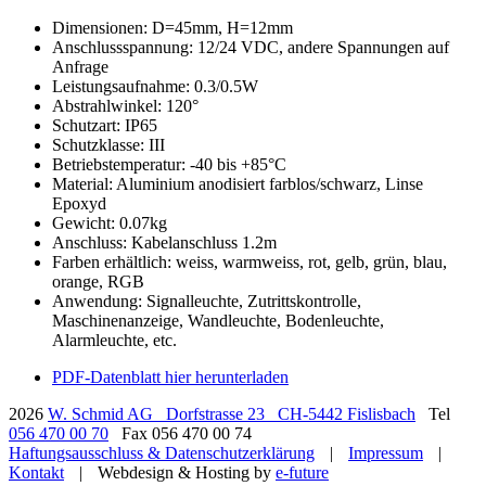
Dimensionen: D=45mm, H=12mm
Anschlussspannung: 12/24 VDC, andere Spannungen auf
Anfrage
Leistungsaufnahme: 0.3/0.5W
Abstrahlwinkel: 120°
Schutzart: IP65
Schutzklasse: III
Betriebstemperatur: -40 bis +85°C
Material: Aluminium anodisiert farblos/schwarz, Linse
Epoxyd
Gewicht: 0.07kg
Anschluss: Kabelanschluss 1.2m
Farben erhältlich: weiss, warmweiss, rot, gelb, grün, blau,
orange, RGB
Anwendung: Signalleuchte, Zutrittskontrolle,
Maschinenanzeige, Wandleuchte, Bodenleuchte,
Alarmleuchte, etc.
PDF-Datenblatt hier herunterladen
2026
W. Schmid AG
Dorfstrasse 23
CH-5442 Fislisbach
Tel
056 470 00 70
Fax 056 470 00 74
Haftungsausschluss & Datenschutzerklärung
|
Impressum
|
Kontakt
|
Webdesign & Hosting by
e-future