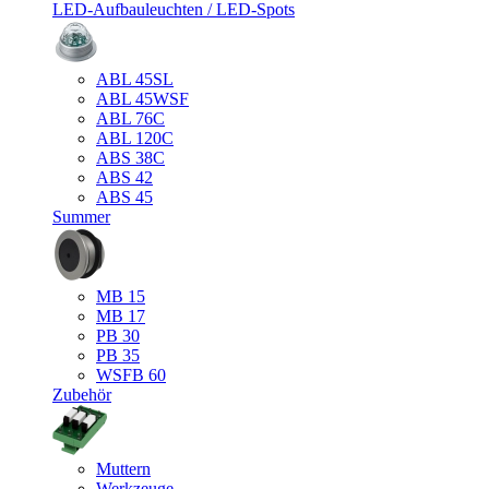
LED-Aufbauleuchten / LED-Spots
ABL 45SL
ABL 45WSF
ABL 76C
ABL 120C
ABS 38C
ABS 42
ABS 45
Summer
MB 15
MB 17
PB 30
PB 35
WSFB 60
Zubehör
Muttern
Werkzeuge