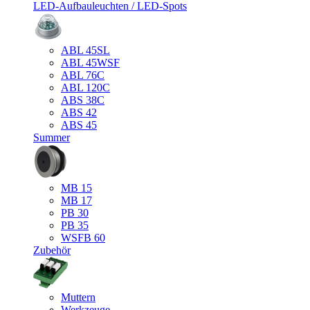
LED-Aufbauleuchten / LED-Spots
ABL 45SL
ABL 45WSF
ABL 76C
ABL 120C
ABS 38C
ABS 42
ABS 45
Summer
MB 15
MB 17
PB 30
PB 35
WSFB 60
Zubehör
Muttern
Werkzeuge