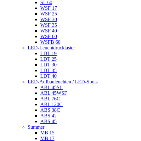
SL 60
WSF 17
WSF 25
WSF 30
WSF 35
WSF 40
WSF 60
WSFB 60
LED-Leuchtdrucktaster
LDT 19
LDT 25
LDT 30
LDT 35
LDT 40
LED-Aufbauleuchten / LED-Spots
ABL 45SL
ABL 45WSF
ABL 76C
ABL 120C
ABS 38C
ABS 42
ABS 45
Summer
MB 15
MB 17