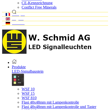
CE-Kennzeichnung
Conflict Free Minerals
Français
English
Deutsch
Produkte
LED-Signalbaustein
WSF 10
WSF 15
WSF 810
Flasi 48x48mm mit Lampenkontrolle
Flasi 48x48mm mit Lampenkontrolle und Taster