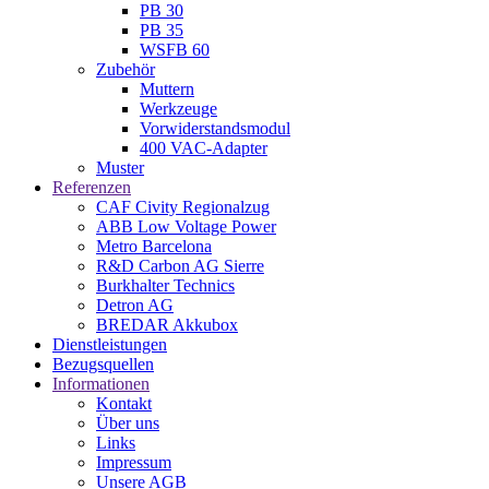
PB 30
PB 35
WSFB 60
Zubehör
Muttern
Werkzeuge
Vorwiderstandsmodul
400 VAC-Adapter
Muster
Referenzen
CAF Civity Regionalzug
ABB Low Voltage Power
Metro Barcelona
R&D Carbon AG Sierre
Burkhalter Technics
Detron AG
BREDAR Akkubox
Dienstleistungen
Bezugsquellen
Informationen
Kontakt
Über uns
Links
Impressum
Unsere AGB