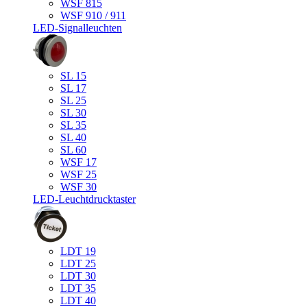
WSF 815
WSF 910 / 911
LED-Signalleuchten
SL 15
SL 17
SL 25
SL 30
SL 35
SL 40
SL 60
WSF 17
WSF 25
WSF 30
LED-Leuchtdrucktaster
LDT 19
LDT 25
LDT 30
LDT 35
LDT 40