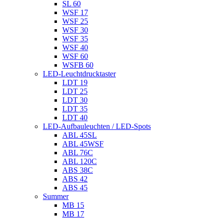
SL 60
WSF 17
WSF 25
WSF 30
WSF 35
WSF 40
WSF 60
WSFB 60
LED-Leuchtdrucktaster
LDT 19
LDT 25
LDT 30
LDT 35
LDT 40
LED-Aufbauleuchten / LED-Spots
ABL 45SL
ABL 45WSF
ABL 76C
ABL 120C
ABS 38C
ABS 42
ABS 45
Summer
MB 15
MB 17