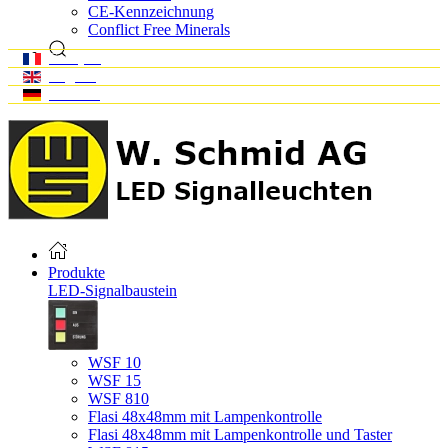
CE-Kennzeichnung
Conflict Free Minerals
Français
English
Deutsch
Produkte
LED-Signalbaustein
WSF 10
WSF 15
WSF 810
Flasi 48x48mm mit Lampenkontrolle
Flasi 48x48mm mit Lampenkontrolle und Taster