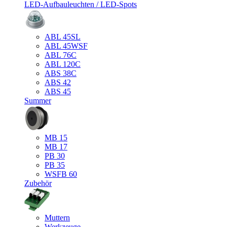
LED-Aufbauleuchten / LED-Spots
ABL 45SL
ABL 45WSF
ABL 76C
ABL 120C
ABS 38C
ABS 42
ABS 45
Summer
MB 15
MB 17
PB 30
PB 35
WSFB 60
Zubehör
Muttern
Werkzeuge