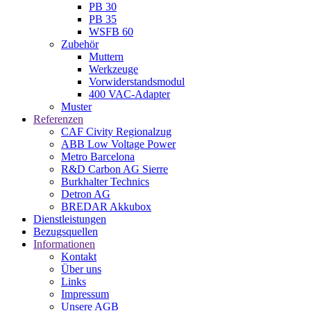
PB 30
PB 35
WSFB 60
Zubehör
Muttern
Werkzeuge
Vorwiderstandsmodul
400 VAC-Adapter
Muster
Referenzen
CAF Civity Regionalzug
ABB Low Voltage Power
Metro Barcelona
R&D Carbon AG Sierre
Burkhalter Technics
Detron AG
BREDAR Akkubox
Dienstleistungen
Bezugsquellen
Informationen
Kontakt
Über uns
Links
Impressum
Unsere AGB