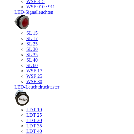
WSF 815
WSF 910 / 911
LED-Signalleuchten
SL 15
SL 17
SL 25
SL 30
SL 35
SL 40
SL 60
WSF 17
WSF 25
WSF 30
LED-Leuchtdrucktaster
LDT 19
LDT 25
LDT 30
LDT 35
LDT 40